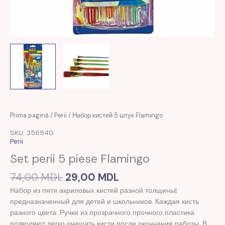
Prețul
Prețul
Cantitate
Prima pagină
/
Perii
/ Набор кистей 5 штук Flamingo
inițial
curent
Набор
SKU: 356940
a
este:
кистей
Perii
fost:
29,00 MDL.
5
Set perii 5 piese Flamingo
74,00 MDL.
штук
Flamingo
74,00
MDL
29,00
MDL
Набор из пяти акриловых кистей разной толщины|
предназначенный для детей и школьников. Каждая кисть
разного цвета. Ручки из прозрачного прочного пластика
позволяют легко очищать кисти после окончания работы. В