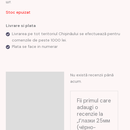
шт.
Stoc epuizat
Livrare si plata
Livrarea pe tot teritoriul Chișinăului se efectuează pentru
comenzile de peste 1000 lei.
Plata se face in numerar
Nu există recenzii până
Recenzii (0)
acum.
Fii primul care
adaugi o
recenzie la
„Глазки 25мм
(чёрно-