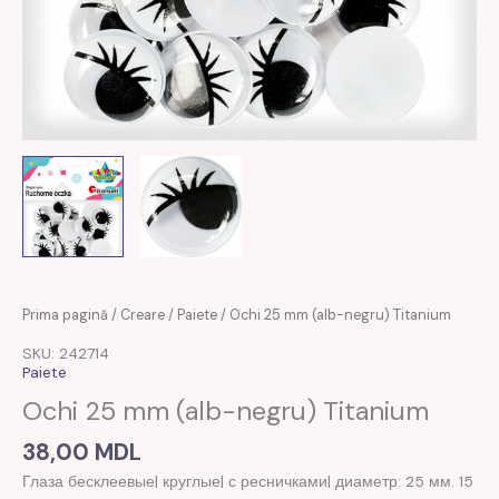
Prima pagină
/
Creare
/
Paiete
/ Ochi 25 mm (alb-negru) Titanium
SKU: 242714
Paiete
Ochi 25 mm (alb-negru) Titanium
38,00
MDL
Глаза бесклеевые| круглые| с ресничками| диаметр: 25 мм. 15