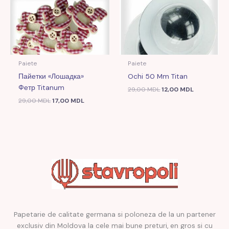
Paiete
Paiete
Пайетки «Лошадка»
Ochi 50 Mm Titan
Фетр Titanum
29,00
MDL
12,00
MDL
29,00
MDL
17,00
MDL
Papetarie de calitate germana si poloneza de la un partener
exclusiv din Moldova la cele mai bune preturi, en gros si cu