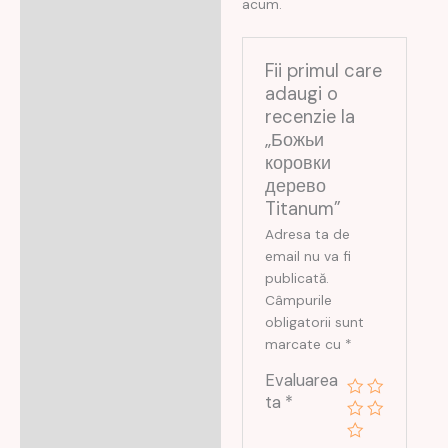
acum.
Fii primul care
adaugi o
recenzie la
„Божьи
коровки
дерево
Titanum”
Adresa ta de
email nu va fi
publicată.
Câmpurile
obligatorii sunt
marcate cu
*
Evaluarea
ta
*