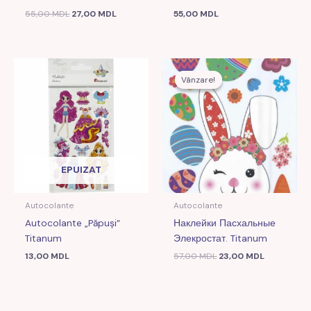
55,00
MDL
27,00
MDL
55,00
MDL
Prețul
Prețul
inițial
curent
Vânzare!
Vânzare!
a
este:
fost:
23,00 MDL
57,00 MDL.
EPUIZAT
Autocolante
Autocolante
Autocolante „Păpuși”
Наклейки Пасхальные
Titanum
Элекростат. Titanum
13,00
MDL
57,00
MDL
23,00
MDL