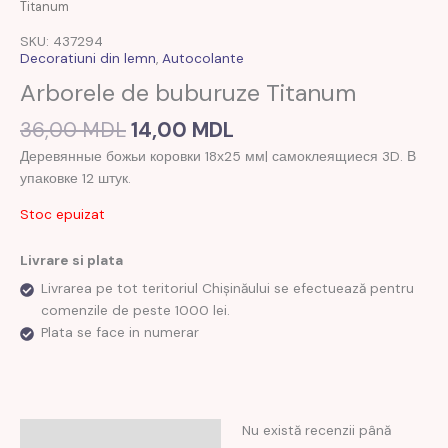
inițial
curent
Titanum
a
este:
SKU: 437294
fost:
14,00 MDL.
Decoratiuni din lemn
,
Autocolante
36,00 MDL.
Arborele de buburuze Titanum
36,00
MDL
14,00
MDL
Деревянные божьи коровки 18х25 мм| самоклеящиеся 3D. В
упаковке 12 штук.
Stoc epuizat
Livrare si plata
Livrarea pe tot teritoriul Chișinăului se efectuează pentru
comenzile de peste 1000 lei.
Plata se face in numerar
Nu există recenzii până
Recenzii (0)