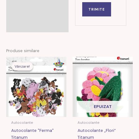
Produse similare
Prețul
Prețul
inițial
curent
Vânzare!
Vânzare!
a
este:
fost:
27,00 MDL.
55,00 MDL.
EPUIZAT
Autocolante
Autocolante
Autocolante "Ferma"
Autocolante „Flori”
Titanum
Titanum