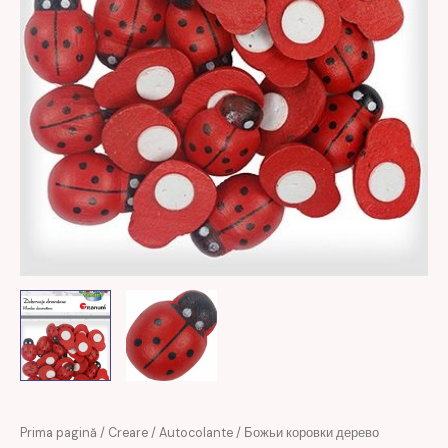
Prețul
Prețul
Prima pagină
/
Creare
/
Autocolante
/ Божьи коровки дерево