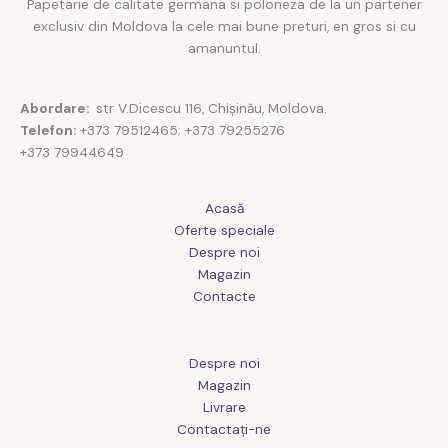
Papetarie de calitate germana si poloneza de la un partener
exclusiv din Moldova la cele mai bune preturi, en gros si cu
amanuntul.
Abordare:
str V.Dicescu 116, Chișinău, Moldova.
Telefon:
+373 79512465; +373 79255276
+373 79944649
Acasă
Oferte speciale
Despre noi
Magazin
Contacte
Despre noi
Magazin
Livrare
Contactaţi-ne