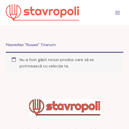
Sari
la
conținut
Наклейки "Кошки" Titanum
Nu a fost găsit niciun produs care să se
potrivească cu selecția ta.