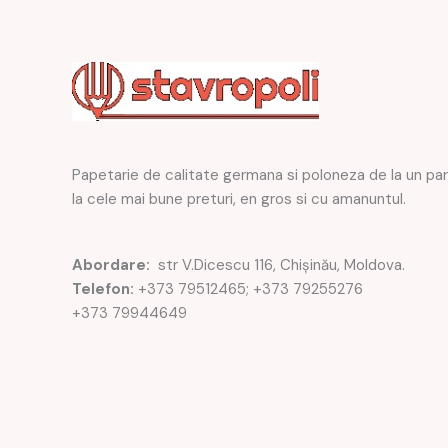
Papetarie de calitate germana si poloneza de la un pa
la cele mai bune preturi, en gros si cu amanuntul.
Abordare:
str V.Dicescu 116, Chișinău, Moldova.
Telefon:
+373 79512465; +373 79255276
+373 79944649