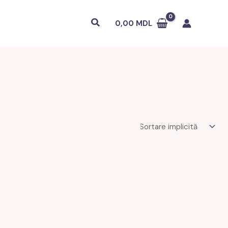
Căutare
0,00
MDL